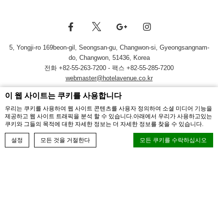
5, Yongji-ro 169beon-gil, Seongsan-gu, Changwon-si, Gyeongsangnam-
do
,
Changwon
,
51436
,
Korea
전화 +82-55-263-7200
- 팩스 +82-55-285-7200
webmaster@hotelavenue.co.kr
© Copyright HOTEL AVENUE 2026
이 웹 사이트는 쿠키를 사용합니다
우리는 쿠키를 사용하여 웹 사이트 콘텐츠를 사용자 정의하여 소셜 미디어 기능을
제공하고 웹 사이트 트래픽을 분석 할 수 있습니다.아래에서 우리가 사용하고있는
쿠키와 그들의 목적에 대한 자세한 정보는 더 자세한 정보를 찾을 수 있습니다.
객실예약하기
설정
모든 것을 거절한다
모든 쿠키를 수락하십시오
고객 문의
쿠키 선언 by
D-edge macaron cmp.
. 마지막 업데이트: 2025-02-13.
자주 하는 질문
쿠키 란 무엇입니까?
쿠키는 사용자 경험을 향상시키기 위해 웹 사이트에서 사용되는 텍스
트 정보의 비트입니다.모든 쿠키를 수락하거나 허용 할 카테고리를 선
채용