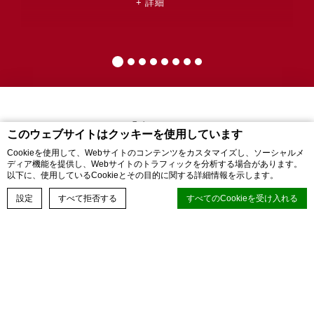
詳細
このウェブサイトはクッキーを使用しています
Cookieを使用して、Webサイトのコンテンツをカスタマイズし、ソーシャルメ
5, Yongji-ro 169beon-gil, Seongsan-gu, Changwon-si, Gyeongsangnam-
ディア機能を提供し、Webサイトのトラフィックを分析する場合があります。
do
,
Changwon
,
51436
,
Korea
以下に、使用しているCookieとその目的に関する詳細情報を示します。
電話番号 +82-55-263-7200
- FAX +82-55-285-7200
経験を予約する
設定
すべて拒否する
すべてのCookieを受け入れる
webmaster@hotelavenue.co.kr
© Copyright HOTEL AVENUE 2026
ディーエッジマカロンCMP
によるCookie宣言. 最後の更新：2025-02-13.
クッキーとは何ですか？
Cookieは、ユーザーエクスペリエンスを向上させるためにWebサイ
トで使用されるテキスト情報のほんの一部です。 すべてのCookieを
受け入れるか、許可するカテゴリを選択します。