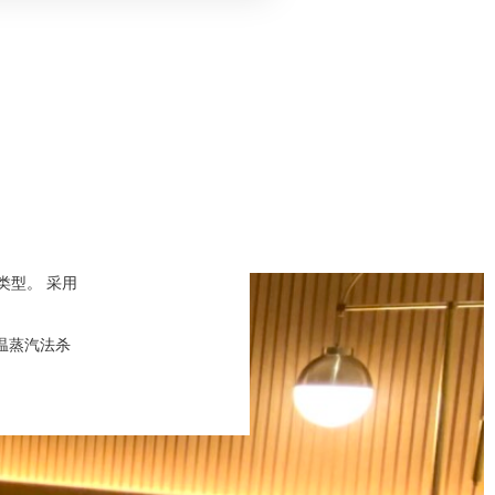
类型。 采用
温蒸汽法杀